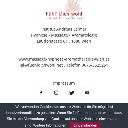
Institut Andreas Leimer
Hypnose - Massage - Aromatologie
Laudongasse 61 . 1080 Wien
www.massage-hypnose-aromatherapie-wien.at
ial@fuehldichwohl.net
. Telefon 0676-3525251
Impressum
Wir verwenden Cookies, um unsere Webseite für Sie möglichst
benutzerfreundlich zu gestalten. Wenn Sie fortfahren, nehmen wir an, dass
Sie mit der Verwendung von Cookies auf unserer Webseite einverstanden
© Copyright Newspaper WordPress Theme by TagDiv
sind.
Weitere Infomationen
Einverstanden