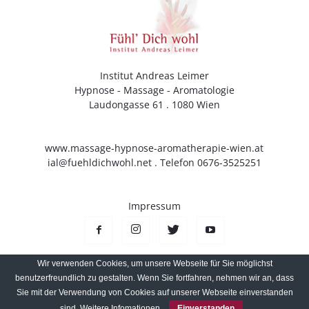
Institut Andreas Leimer
Hypnose - Massage - Aromatologie
Laudongasse 61 . 1080 Wien
www.massage-hypnose-aromatherapie-wien.at
ial@fuehldichwohl.net
. Telefon 0676-3525251
Impressum
Wir verwenden Cookies, um unsere Webseite für Sie möglichst
benutzerfreundlich zu gestalten. Wenn Sie fortfahren, nehmen wir an, dass
Sie mit der Verwendung von Cookies auf unserer Webseite einverstanden
© Copyright Newspaper WordPress Theme by TagDiv
sind.
Weitere Infomationen
Einverstanden