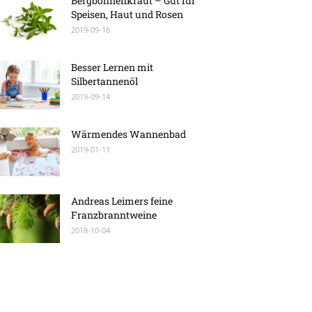
Bergbohnenkraut – Gut für
Speisen, Haut und Rosen
2019-09-16
Besser Lernen mit
Silbertannenöl
2019-09-14
Wärmendes Wannenbad
2019-01-11
Andreas Leimers feine
Franzbranntweine
2018-10-04