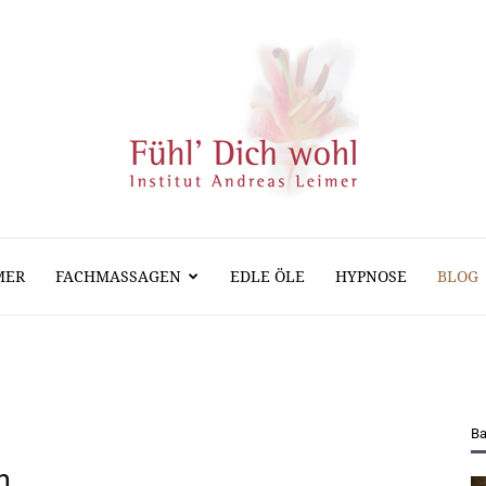
MER
FACHMASSAGEN
EDLE ÖLE
HYPNOSE
BLOG
Massage
Hypnose
Ba
n