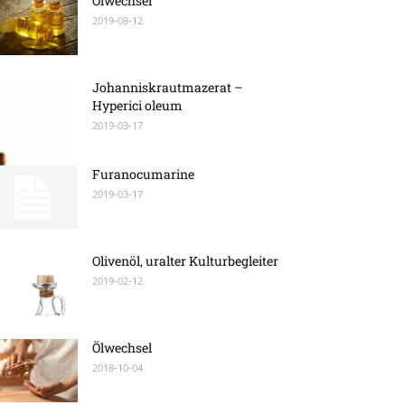
Ölwechsel
2019-08-12
Johanniskrautmazerat –
Hyperici oleum
2019-03-17
Furanocumarine
2019-03-17
Olivenöl, uralter Kulturbegleiter
2019-02-12
Ölwechsel
2018-10-04