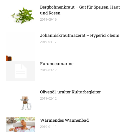
Bergbohnenkraut – Gut für Speisen, Haut
und Rosen
2019-09-16
Johanniskrautmazerat – Hyperici oleum
2019-03-17
Furanocumarine
2019-03-17
Olivenöl, uralter Kulturbegleiter
2019-02-12
Wärmendes Wannenbad
2019-01-11